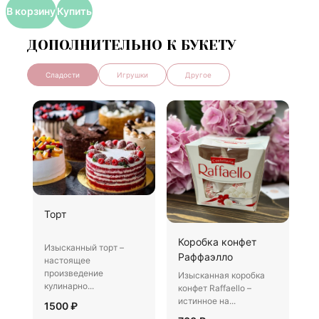
В корзину
Купить
ДОПОЛНИТЕЛЬНО К БУКЕТУ
Сладости
Игрушки
Другое
Ш
Торт
И
Коробка конфет
–
Изысканный торт –
Раффаэлло
у
настоящее
произведение
Изысканная коробка
3
кулинарно...
конфет Raffaello –
истинное на...
1500 ₽