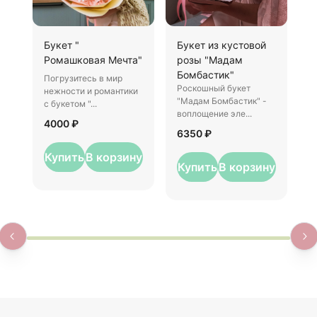
Букет "
Букет из кустовой
1
Ромашковая Мечта"
розы "Мадам
П
Бомбастик"
Погрузитесь в мир
П
Роскошный букет
нежности и романтики
р
"Мадам Бомбастик" -
с букетом "...
п
воплощение эле...
4000 ₽
6
6350 ₽
Купить
В корзину
Купить
В корзину