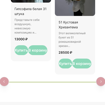
Гипсофила белая 31
Б
штука
В
Представьте себе
Х
51 Кустовая
воздушную,
д
Хризантема
невесомую
о
композицию и...
Этот великолепный
1
букет из 51
13000 ₽
ромашковидной
хризан...
Купить
В корзину
28500 ₽
Купить
В корзину