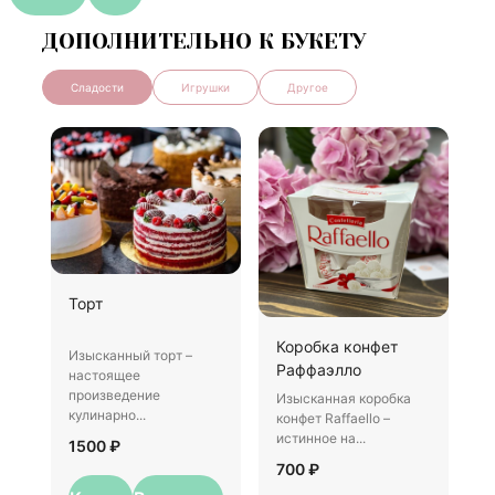
ДОПОЛНИТЕЛЬНО К БУКЕТУ
Сладости
Игрушки
Другое
Ш
Торт
И
Коробка конфет
–
Изысканный торт –
Раффаэлло
у
настоящее
произведение
Изысканная коробка
3
кулинарно...
конфет Raffaello –
истинное на...
1500 ₽
700 ₽